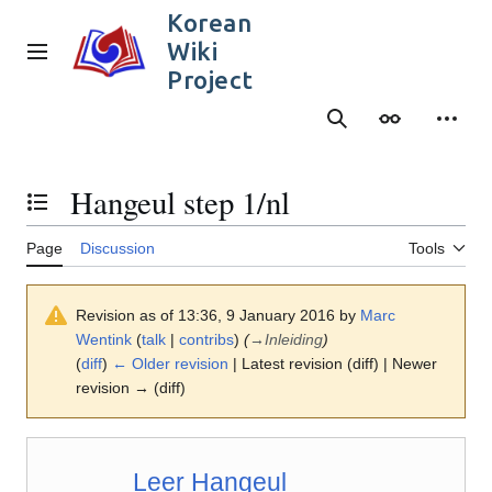
Jump
Korean
to
Wiki
content
Main menu
Project
Search
Appearance
Person
Hangeul step 1/nl
Toggle the table of contents
Page
Discussion
Tools
Revision as of 13:36, 9 January 2016 by
Marc
Wentink
(
talk
|
contribs
)
(
→
Inleiding
)
(
diff
)
← Older revision
| Latest revision (diff) | Newer
revision → (diff)
Leer Hangeul