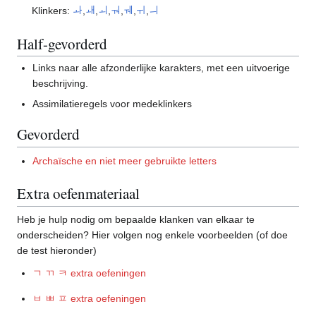
Klinkers:
ㅘ
,
ㅙ
,
ㅚ
,
ㅝ
,
ㅞ
,
ㅟ
,
ㅢ
Half-gevorderd
Links naar alle afzonderlijke karakters, met een uitvoerige
beschrijving.
Assimilatieregels voor medeklinkers
Gevorderd
Archaïsche en niet meer gebruikte letters
Extra oefenmateriaal
Heb je hulp nodig om bepaalde klanken van elkaar te
onderscheiden? Hier volgen nog enkele voorbeelden (of doe
de test hieronder)
ㄱ ㄲ ㅋ extra oefeningen
ㅂ ㅃ ㅍ extra oefeningen