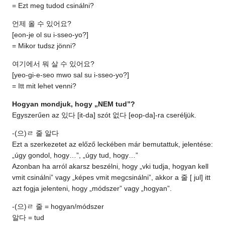
= Ezt meg tudod csinálni?
언제 올 수 있어요?
[eon-je ol su i-sseo-yo?]
= Mikor tudsz jönni?
여기에서 뭐 살 수 있어요?
[yeo-gi-e-seo mwo sal su i-sseo-yo?]
= Itt mit lehet venni?
Hogyan mondjuk, hogy „NEM tud”?
Egyszerűen az 있다 [it-da] szót 없다 [eop-da]-ra cseréljük.
-(으)ㄹ 줄 알다
Ezt a szerkezetet az előző leckében már bemutattuk, jelentése:
„úgy gondol, hogy…”, „úgy tud, hogy…”
Azonban ha arról akarsz beszélni, hogy „vki tudja, hogyan kell
vmit csinálni” vagy „képes vmit megcsinálni”, akkor a 줄 [ jul] itt
azt fogja jelenteni, hogy „módszer” vagy „hogyan”.
-(으)ㄹ 줄 = hogyan/módszer
알다 = tud