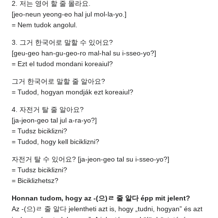
2. 저는 영어 할 줄 몰라요.
[jeo-neun yeong-eo hal jul mol-la-yo.]
= Nem tudok angolul.
3. 그거 한국어로 말할 수 있어요?
[geu-geo han-gu-geo-ro mal-hal su i-sseo-yo?]
= Ezt el tudod mondani koreaiul?
그거 한국어로 말할 줄 알아요?
= Tudod, hogyan mondják ezt koreaiul?
4. 자전거 탈 줄 알아요?
[ja-jeon-geo tal jul a-ra-yo?]
= Tudsz biciklizni?
= Tudod, hogy kell biciklizni?
자전거 탈 수 있어요? [ja-jeon-geo tal su i-sseo-yo?]
= Tudsz biciklizni?
= Biciklizhetsz?
Honnan tudom, hogy az -(으)ㄹ 줄 알다 épp mit jelent?
Az -(으)ㄹ 줄 알다 jelentheti azt is, hogy „tudni, hogyan” és azt