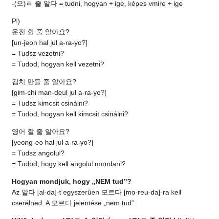
-(으)ㄹ 줄 알다 = tudni, hogyan + ige, képes vmire + ige
Pl)
운전 할 줄 알아요?
[un-jeon hal jul a-ra-yo?]
= Tudsz vezetni?
= Tudod, hogyan kell vezetni?
김치 만들 줄 알아요?
[gim-chi man-deul jul a-ra-yo?]
= Tudsz kimcsit csinálni?
= Tudod, hogyan kell kimcsit csinálni?
영어 할 줄 알아요?
[yeong-eo hal jul a-ra-yo?]
= Tudsz angolul?
= Tudod, hogy kell angolul mondani?
Hogyan mondjuk, hogy „NEM tud”?
Az 알다 [al-da]-t egyszerűen 모르다 [mo-reu-da]-ra kell
cserélned. A 모르다 jelentése „nem tud”.