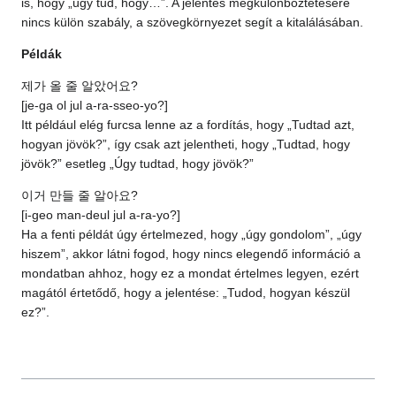
is, hogy „úgy tud, hogy…”. A jelentés megkülönböztetésére
nincs külön szabály, a szövegkörnyezet segít a kitalálásában.
Példák
제가 올 줄 알았어요?
[je-ga ol jul a-ra-sseo-yo?]
Itt például elég furcsa lenne az a fordítás, hogy „Tudtad azt,
hogyan jövök?”, így csak azt jelentheti, hogy „Tudtad, hogy
jövök?” esetleg „Úgy tudtad, hogy jövök?”
이거 만들 줄 알아요?
[i-geo man-deul jul a-ra-yo?]
Ha a fenti példát úgy értelmezed, hogy „úgy gondolom”, „úgy
hiszem”, akkor látni fogod, hogy nincs elegendő információ a
mondatban ahhoz, hogy ez a mondat értelmes legyen, ezért
magától értetődő, hogy a jelentése: „Tudod, hogyan készül
ez?”.