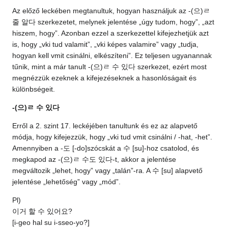
Az előző leckében megtanultuk, hogyan használjuk az -(으)ㄹ
줄 알다 szerkezetet, melynek jelentése „úgy tudom, hogy”, „azt
hiszem, hogy”. Azonban ezzel a szerkezettel kifejezhetjük azt
is, hogy „vki tud valamit”, „vki képes valamire” vagy „tudja,
hogyan kell vmit csinálni, elkészíteni”. Ez teljesen ugyanannak
tűnik, mint a már tanult -(으)ㄹ 수 있다 szerkezet, ezért most
megnézzük ezeknek a kifejezéseknek a hasonlóságait és
különbségeit.
-(으)ㄹ 수 있다
Erről a 2. szint 17. leckéjében tanultunk és ez az alapvető
módja, hogy kifejezzük, hogy „vki tud vmit csinálni / -hat, -het”.
Amennyiben a -도 [-do]szócskát a 수 [su]-hoz csatolod, és
megkapod az -(으)ㄹ 수도 있다-t, akkor a jelentése
megváltozik „lehet, hogy” vagy „talán”-ra. A 수 [su] alapvető
jelentése „lehetőség” vagy „mód”.
Pl)
이거 할 수 있어요?
[i-geo hal su i-sseo-yo?]