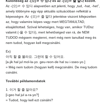
Különbség az -(으)ㄹ 수 있다 és az -(으)ㄹ 줄 알다 között.
Az -(으)ㄹ 수 있다 alapvetően azt jelenti, hogy „tud, -hat, -het”,
amely többnyire egy épp aktuális szituációban reflektál a
képességre. Az -(으)ㄹ 줄 알다 jelentése viszont kifejezetten
az, hogy valamire képes vagy mert MEGTANULTAD,
elsajátítottad. Szóval lehetséges, hogy van, amikor TUDsz
valamit (-을 수 있다), mert lehetőséged van rá, de NEM
TUDOD mégsem megtenni, mert még nem tanultad meg és
nem tudod, hogyan kell megcsinálni.
Ex)
아직 할 줄 몰라요. 그런데 할 수 있어요.
[a-jik hal jul mol-la-yo. geu-reon-de hal su i-sseo-yo.]
= Még nem tudom (hogyan kell) megcsinálni. De meg tudom
csinálni.
További példamondatok
1. 이거 할 줄 알아요?
[i-geo hal jul a-ra-yo?]
= Tudod, hogy kell ezt csinálni?