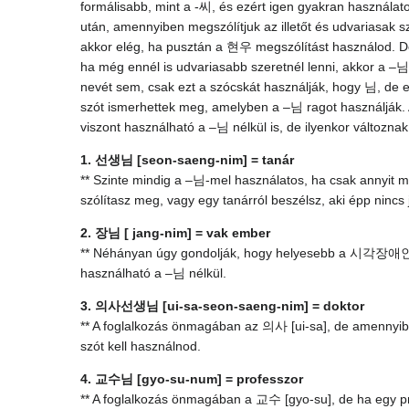
formálisabb, mint a -씨, és ezért igen gyakran használato
után, amennyiben megszólítjuk az illetőt és udvariasak 
akkor elég, ha pusztán a 현우 megszólítást használod. De
ha még ennél is udvariasabb szeretnél lenni, akkor a 
nevét sem, csak ezt a szócskát használják, hogy 님, de 
szót ismerhettek meg, amelyben a –님 ragot használjá
viszont használható a –님 nélkül is, de ilyenkor változnak
1. 선생님 [seon-saeng-nim] = tanár
** Szinte mindig a –님-mel használatos, ha csak annyit 
szólítasz meg, vagy egy tanárról beszélsz, aki épp nincs 
2. 장님 [ jang-nim] = vak ember
** Néhányan úgy gondolják, hogy helyesebb a 시각장애인 (l
használható a –님 nélkül.
3. 의사선생님 [ui-sa-seon-saeng-nim] = doktor
** A foglalkozás önmagában az 의사 [ui-sa], de amenn
szót kell használnod.
4. 교수님 [gyo-su-num] = professzor
** A foglalkozás önmagában a 교수 [gyo-su], de ha egy p