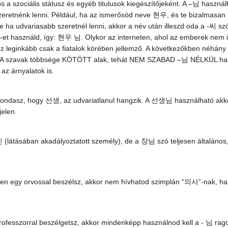
s a szociális státusz és egyéb titulusok kiegészítőjeként. A –님 haszn
szeretnénk lenni. Például, ha az ismerősöd neve 현우, és te bizalmasan 
 ha udvariasabb szeretnél lenni, akkor a név után illeszd oda a -씨 s
–님-et használd, így: 현우 님. Olykor az interneten, ahol az emberek ne
ez leginkább csak a fiatalok körében jellemző. A következőkben néhány
k. A szavak többsége KÖTÖTT alak, tehát NEM SZABAD –님 NÉLKÜL has
 az árnyalatok is.
mondasz, hogy 선생, az udvariatlanul hangzik. A 선생님 használható akkor
jelen.
átásában akadályoztatott személy), de a 장님 szó teljesen általános
yiben egy orvossal beszélsz, akkor nem hívhatod szimplán “의사”-na
rofesszorral beszélgetsz, akkor mindenképp használnod kell a - 님 r