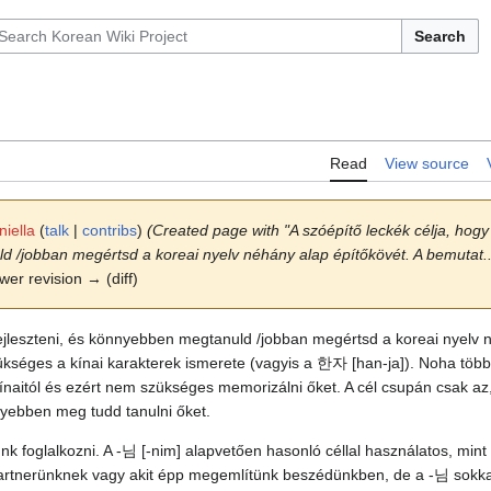
Search
Read
View source
iella
(
talk
|
contribs
)
(Created page with "A szóépítő leckék célja, hog
d /jobban megértsd a koreai nyelv néhány alap építőkövét. A bemutat..
ewer revision → (diff)
fejleszteni, és könnyebben megtanuld /jobban megértsd a koreai nyelv 
kséges a kínai karakterek ismerete (vagyis a 한자 [han-ja]). Noha több
 kínaitól és ezért nem szükséges memorizálni őket. A cél csupán csak a
yebben meg tudd tanulni őket.
nk foglalkozni. A -님 [-nim] alapvetően hasonló céllal használatos, mint 
őpartnerünknek vagy akit épp megemlítünk beszédünkben, de a -님 sokk