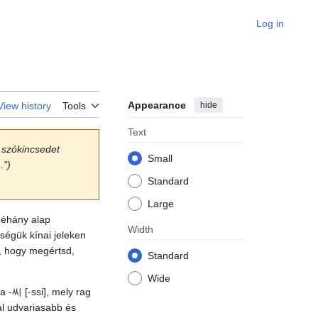
Log in
Appearance
hide
View history
Tools
Text
y szókincsedet
Small
.")
Standard
Large
néhány alap
Width
ségük kínai jeleken
z, hogy megértsd,
Standard
Wide
a -씨 [-ssi], mely rag
al udvariasabb és