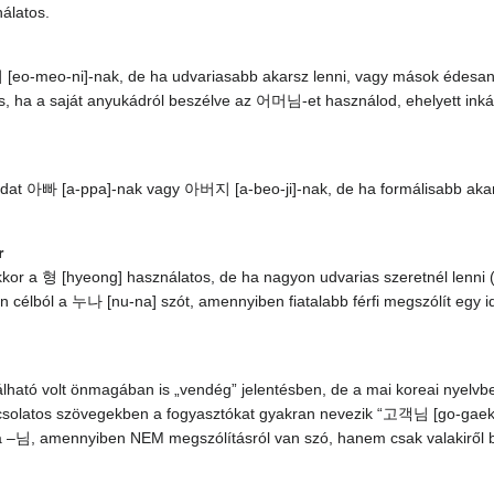
álatos.
o-meo-ni]-nak, de ha udvariasabb akarsz lenni, vagy mások édesany
, ha a saját anyukádról beszélve az 어머님-et használod, ehelyett 
at 아빠 [a-ppa]-nak vagy 아버지 [a-beo-ji]-nak, de ha formálisabb akar
r
 akkor a 형 [hyeong] használatos, de ha nagyon udvarias szeretnél lenni 
n célból a 누나 [nu-na] szót, amennyiben fiatalabb férfi megszólít egy
nálható volt önmagában is „vendég” jelentésben, de a mai koreai nyelvb
solatos szövegekben a fogyasztókat gyakran nevezik “고객님 [go-gaek-n
–님, amennyiben NEM megszólításról van szó, hanem csak valakiről 