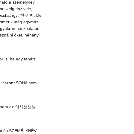
álható a személynév
beszélgetsz vele,
zócskát így: 현우 씨. De
m ismerik még egymás
 gyakran használatos
ználni őket, néhány
 is, ha egy tanárt
, viszont SOHA nem
k, hanem az 의사선생님
agot és SZEMÉLYNÉV