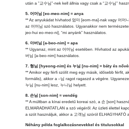
után a ”교수님”-nek kell állnia vagy csak a “교수님” haszn
5. 어머님 [eo-meo-nim] = anya
** Az anyukádat hívhatod 엄마 [eom-ma]-nak vagy 어머니 [e
az 어머님 szó használatos. Ugyanakkor nem természetes
jeo-hui eo-meo-ni], “mi anyánk” használatos.
6. 아버님 [a-beo-nim] = apa
** Ugyanaz, mint az 어머님 esetében. Hívhatod az apukád
버님 [a-beo-nim] használatos.
7. 형님 [hyeong-nim] és 누님 [nu-nim] = báty és nővé
** Amikor egy férfi szólít meg egy másik, idősebb férfit,
formális), akkor a –님 ragot ragaszd a végére. Ugyaneze
누님 [nu-nim] lesz, 누나님 helyett.
8. 손님 [son-nim] = vendég
** A múltban a kínai eredetű koreai szó, a 손 [son] hasz
ELMARADHATATLAN a szó végéről. Az üzleti élettel kapc
a szót használjuk, akkor a 고객님 szóról ELHAGYHATÓ a 
Néhány példa foglalkozásnevekkel és titulusokkal