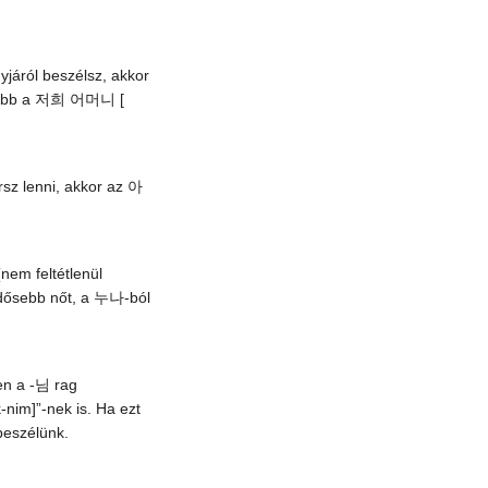
járól beszélsz, akkor
inkább a 저희 어머니 [
sz lenni, akkor az 아
(nem feltétlenül
 idősebb nőt, a 누나-ból
en a -님 rag
im]”-nek is. Ha ezt
beszélünk.