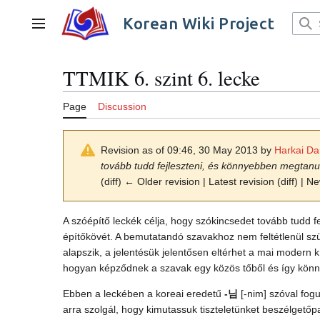
Jump
to
Korean Wiki Project
Main menu
content
TTMIK 6. szint 6. lecke
Page
Discussion
Revision as of 09:46, 30 May 2013 by
Harkai Dan
tovább tudd fejleszteni, és könnyebben megtanul
(diff) ← Older revision | Latest revision (diff) | N
A szóépítő leckék célja, hogy szókincsedet tovább tudd 
építőkövét. A bemutatandó szavakhoz nem feltétlenül szü
alapszik, a jelentésük jelentősen eltérhet a mai modern
hogyan képződnek a szavak egy közös tőből és így könn
Ebben a leckében a koreai eredetű
-님
[-nim] szóval fogu
arra szolgál, hogy kimutassuk tiszteletünket beszélget