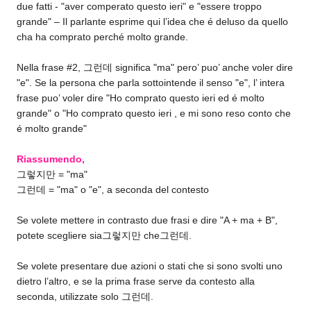
due fatti - "aver comperato questo ieri" e "essere troppo
grande" – Il parlante esprime qui l’idea che é deluso da quello
cha ha comprato perché molto grande.
Nella frase #2, 그런데 significa "ma" pero’ puo’ anche voler dire
"e". Se la persona che parla sottointende il senso "e", l’ intera
frase puo’ voler dire "Ho comprato questo ieri ed é molto
grande" o "Ho comprato questo ieri , e mi sono reso conto che
é molto grande"
Riassumendo,
그렇지만 = "ma"
그런데 = "ma" o "e", a seconda del contesto
Se volete mettere in contrasto due frasi e dire "A + ma + B",
potete scegliere sia그렇지만 che그런데.
Se volete presentare due azioni o stati che si sono svolti uno
dietro l’altro, e se la prima frase serve da contesto alla
seconda, utilizzate solo 그런데.