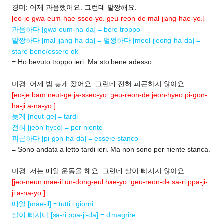
경미: 어제 과음했어요. 그런데 말짱해요.
[eo-je gwa-eum-hae-sseo-yo. geu-reon-de mal-jjang-hae-yo.]
과음하다 [gwa-eum-ha-da] = bere troppo
말짱하다 [mal-jjang-ha-da] = 멀쩡하다 [meol-jjeong-ha-da] =
stare bene/essere ok
= Ho bevuto troppo ieri. Ma sto bene adesso.
미경: 어제 밤 늦게 잤어요. 그런데 전혀 피곤하지 않아요.
[eo-je bam neut-ge ja-sseo-yo. geu-reon-de jeon-hyeo pi-gon-
ha-ji a-na-yo.]
늦게 [neut-ge] = tardi
전혀 [jeon-hyeo] = per niente
피곤하다 [pi-gon-ha-da] = essere stanco
= Sono andata a letto tardi ieri. Ma non sono per niente stanca.
미경: 저는 매일 운동을 해요. 그런데 살이 빠지지 않아요.
[jeo-neun mae-il un-dong-eul hae-yo. geu-reon-de sa-ri ppa-ji-
ji a-na-yo.]
매일 [mae-il] = tutti i giorni
살이 빠지다 [sa-ri ppa-ji-da] = dimagrire