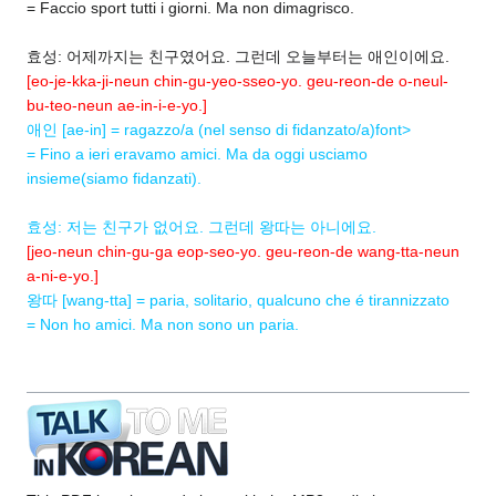
= Faccio sport tutti i giorni. Ma non dimagrisco.
효성: 어제까지는 친구였어요. 그런데 오늘부터는 애인이에요.
[eo-je-kka-ji-neun chin-gu-yeo-sseo-yo. geu-reon-de o-neul-
bu-teo-neun ae-in-i-e-yo.]
애인 [ae-in] = ragazzo/a (nel senso di fidanzato/a)font>
= Fino a ieri eravamo amici. Ma da oggi usciamo
insieme(siamo fidanzati).
효성: 저는 친구가 없어요. 그런데 왕따는 아니에요.
[jeo-neun chin-gu-ga eop-seo-yo. geu-reon-de wang-tta-neun
a-ni-e-yo.]
왕따 [wang-tta] = paria, solitario, qualcuno che é tirannizzato
= Non ho amici. Ma non sono un paria.