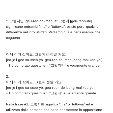
** 그렇지만 [geu-reo-chi-man] et 그런데 [geu-reon-de]
significano entrambi "ma" o "tuttavia", esiste pero’ qualche
differenza nel loro utilizzo. Vediamo quale negli esempi che
seguono.
1.
어제 이거 샀어요. 그렇지만 정말 커요.
[eo-je i-geo sa-sseo-yo. geu-reo-chi-man jeong-mal keo-yo.]
= Ho comprato questo ieri. “그렇지만” é veramente grande.
2.
어제 이거 샀어요. 그런데 정말 커요.
[eo-je i-geo sa-sseo-yo. geu-reon-de jeong-mal keo-yo.]
= Ho comprato questo ieri. “그런데” é veramente grande.
Nella frase #1, 그렇지만 significa "ma" o "tuttavia" ed é
utilizzato dalla persona che parla per mettere in opposizione