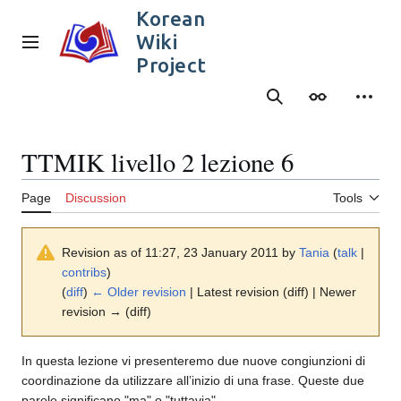
Jump
Korean
to
Wiki
content
Main menu
Project
Search
Appearance
Person
TTMIK livello 2 lezione 6
Page
Discussion
Tools
Revision as of 11:27, 23 January 2011 by
Tania
(
talk
|
contribs
)
(
diff
)
← Older revision
| Latest revision (diff) | Newer
revision → (diff)
In questa lezione vi presenteremo due nuove congiunzioni di
coordinazione da utilizzare all’inizio di una frase. Queste due
parole significano "ma" o "tuttavia".