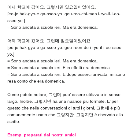
어제 학교에 갔어요. 그렇지만 일요일이었어요.
[eo-je hak-gyo-e ga-sseo-yo. geu-reo-chi-man i-ryo-il-i-eo-
sseo-yo.]
= Sono andata a scuola ieri. Ma era domenica.
어제 학교에 갔어요. 그런데 일요일이었어요.
[eo-je hak-gyo-e ga-sseo-yo. geu-reon-de i-ryo-il-i-eo-sseo-
yo.]
= Sono andata a scuola ieri. Ma era domenica.
= Sono andata a scuola ieri. E in effetti era domenica.
= Sono andata a scuola ieri. E dopo esserci arrivata, mi sono
resa conto che era domenica.
Come potete notare, 그런데 puo’ essere utilizzato in senso
largo. Inoltre, 그렇지만 ha una nuance più formale. E’ per
questo che nelle conversazioni di tutti i giorni, 그런데 é più
comunemente usato che 그렇지만. 그렇지만 é riservato allo
scritto.
Esempi preparati dai nostri amici