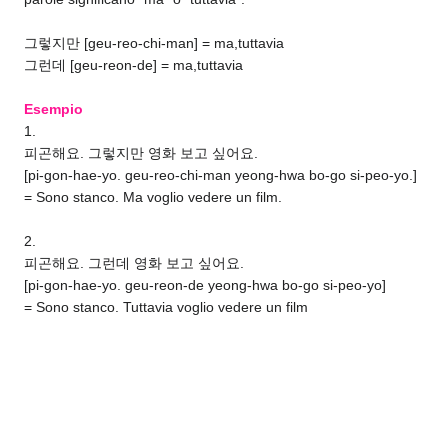
그렇지만 [geu-reo-chi-man] = ma,tuttavia
그런데 [geu-reon-de] = ma,tuttavia
Esempio
1.
피곤해요. 그렇지만 영화 보고 싶어요.
[pi-gon-hae-yo. geu-reo-chi-man yeong-hwa bo-go si-peo-yo.]
= Sono stanco. Ma voglio vedere un film.
2.
피곤해요. 그런데 영화 보고 싶어요.
[pi-gon-hae-yo. geu-reon-de yeong-hwa bo-go si-peo-yo]
= Sono stanco. Tuttavia voglio vedere un film