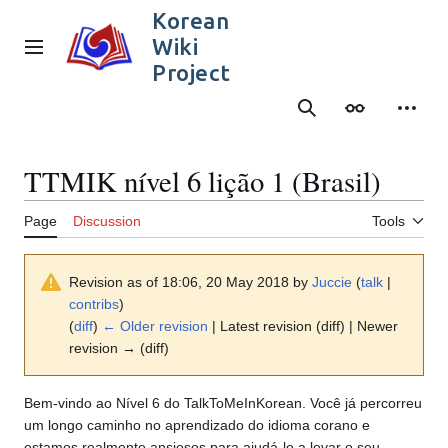
Jump
Korean
to
Wiki
content
Main menu
Project
Search
Appearance
Person
TTMIK nível 6 lição 1 (Brasil)
Page
Discussion
Tools
Revision as of 18:06, 20 May 2018 by
Juccie
(
talk
|
contribs
)
(
diff
)
← Older revision
| Latest revision (diff) | Newer
revision → (diff)
Bem-vindo ao Nível 6 do TalkToMeInKorean. Você já percorreu
um longo caminho no aprendizado do idioma corano e
estamos realmente ansiosos para ajudá-lo a levar o seu