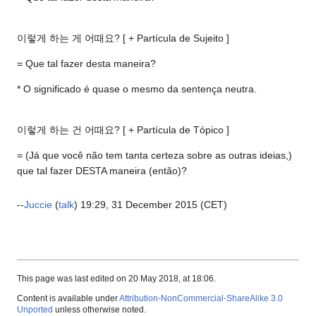
이렇게 하는 게 어때요? [ + Partícula de Sujeito ]
= Que tal fazer desta maneira?
* O significado é quase o mesmo da sentença neutra.
이렇게 하는 건 어때요? [ + Partícula de Tópico ]
= (Já que você não tem tanta certeza sobre as outras ideias,)
que tal fazer DESTA maneira (então)?
--
Juccie
(
talk
) 19:29, 31 December 2015 (CET)
This page was last edited on 20 May 2018, at 18:06.
Content is available under
Attribution-NonCommercial-ShareAlike 3.0
Unported
unless otherwise noted.