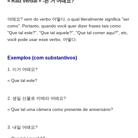
= Raiz verbal + -는 거 어때요?
어때요? vem do verbo 어떻다, o qual literalmente significa "ser
como". Portanto, quando você quer dizer frases tais como
"Que tal este?", "Que tal aquele?", "Que tal comer aqui?", etc,
você pode usar esse verbo, 어떻다.
Exemplos (com substantivos)
1. 이거 어때요?
= Que tal este?
2. 생일 선물로 카메라 어때요?
= Que tal uma câmera como presente de aniversário?
3. 내일 어때요?