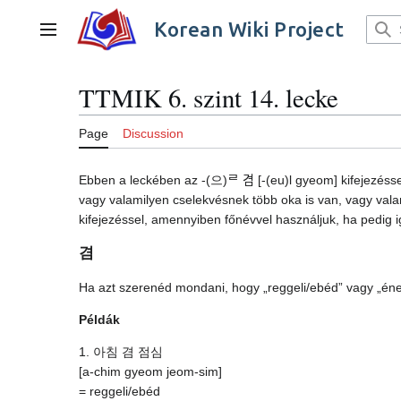
Jump
to
Korean Wiki Project
Main menu
content
TTMIK 6. szint 14. lecke
Page
Discussion
Ebben a leckében az -(으)ᄅ 겸 [-(eu)l gyeom] kifejezésse
vagy valamilyen cselekvésnek több oka is van, vagy valami
kifejezéssel, amennyiben főnévvel használjuk, ha pedig i
겸
Ha azt szerenéd mondani, hogy „reggeli/ebéd” vagy „én
Példák
1. 아침 겸 점심
[a-chim gyeom jeom-sim]
= reggeli/ebéd