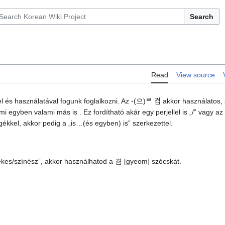
Search
Read
View source
l és használatával fogunk foglalkozni. Az -(으)ᄅ 겸 akkor használatos,
 egyben valami más is . Ez fordítható akár egy perjellel is „/” vagy az
gékkel, akkor pedig a „is…(és egyben) is” szerkezettel.
ekes/színész”, akkor használhatod a 겸 [gyeom] szócskát.