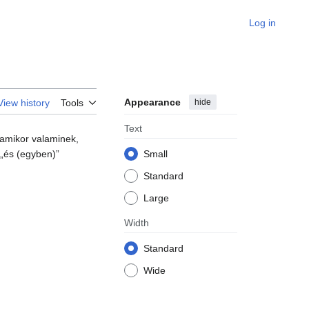
Log in
Appearance
hide
View history
Tools
Text
 amikor valaminek,
 „és (egyben)”
Small
Standard
Large
Width
Standard
Wide