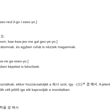
o-reul il-go i-sseo-yo.]
예요.
yeom, bae-kwa-jeo-me gal geo-ye-yo.]
arátomnak, és egyben ruhát is nézzek magamnak.
sa-ne ga-sseo-yo.]
en képeket is készítsek.
asználnak, ekkor hozzácsatolják a 해서 szót, így: -(으)ᄅ 겸 해서. A jelen
 célt jelölő ige elé kapcsolják a mondatban.
 찍을 겸 해서