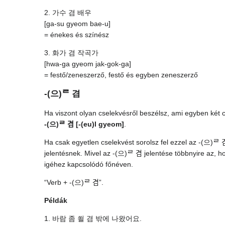
2. 가수 겸 배우
[ga-su gyeom bae-u]
= énekes és színész
3. 화가 겸 작곡가
[hwa-ga gyeom jak-gok-ga]
= festő/zeneszerző, festő és egyben zeneszerző
-(으)ᄅ 겸
Ha viszont olyan cselekvésről beszélsz, ami egyben két c
-(으)ᄅ 겸 [-(eu)l gyeom]
.
Ha csak egyetlen cselekvést sorolsz fel ezzel az -(으)ᄅ 
jelentésnek. Mivel az -(으)ᄅ 겸 jelentése többnyire az, hog
igéhez kapcsolódó főnéven.
“Verb + -(으)ᄅ 겸”.
Példák
1. 바람 좀 쐴 겸 밖에 나왔어요.