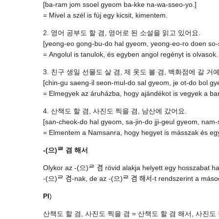
[ba-ram jom ssoel gyeom ba-kke na-wa-sseo-yo.]
= Mivel a szél is fúj egy kicsit, kimentem.
2. 영어 공부도 할 겸, 영어로 된 소설을 읽고 있어요.
[yeong-eo gong-bu-do hal gyeom, yeong-eo-ro doen so-se
= Angolul is tanulok, és egyben angol regényt is olvasok.
3. 친구 생일 선물도 살 겸, 제 옷도 볼 겸, 백화점에 갈 거
[chin-gu saeng-il seon-mul-do sal gyeom, je ot-do bol g
= Elmegyek az áruházba, hogy ajándékot is vegyek a b
4. 산책도 할 겸, 사진도 찍을 겸, 남산에 갔어요.
[san-cheok-do hal gyeom, sa-jin-do jji-geul gyeom, nam-
= Elmentem a Namsanra, hogy hegyet is másszak és egyb
-(으)ᄅ 겸 해서
Olykor az -(으)ᄅ 겸 rövid alakja helyett egy hosszabat h
-(으)ᄅ 겸-nak, de az -(으)ᄅ 겸 해서-t rendszerint a második
Pl
)
산책도 할 겸, 사진도 찍을 겸 = 산책도 할 겸 해서, 사진도