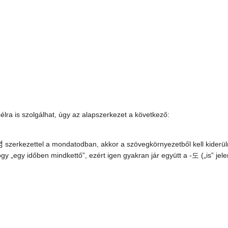
élra is szolgálhat, úgy az alapszerkezet a következő:
겸 szerkezettel a mondatodban, akkor a szövegkörnyezetből kell kiderül
y „egy időben mindkettő”, ezért igen gyakran jár együtt a -도 („is” jele