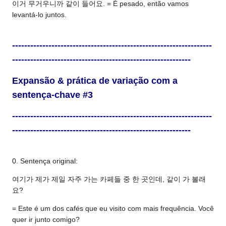
이거 무거우니까 같이 들어요. = É pesado, então vamos
levantá-lo juntos.
------------------------------------------------------------------
-----------------------------------------------------------
Expansão & prática de variação com a
sentença-chave #3
------------------------------------------------------------------
-----------------------------------------------------------
0. Sentença original:
여기가 제가 제일 자주 가는 카페들 중 한 곳인데, 같이 가 볼래
요?
= Este é um dos cafés que eu visito com mais frequência. Você
quer ir junto comigo?