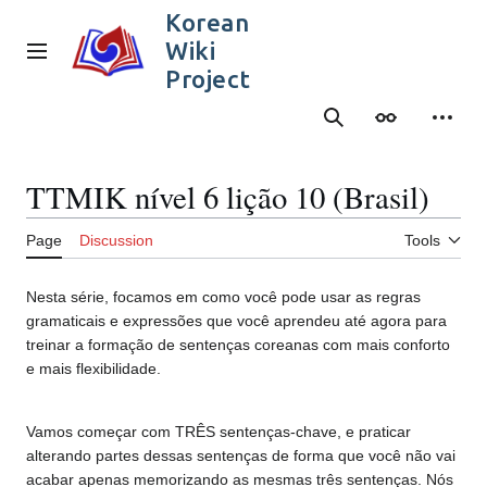
Jump
Korean
to
Wiki
content
Main menu
Project
Search
Appearance
Person
TTMIK nível 6 lição 10 (Brasil)
Page
Discussion
Tools
Nesta série, focamos em como você pode usar as regras
gramaticais e expressões que você aprendeu até agora para
treinar a formação de sentenças coreanas com mais conforto
e mais flexibilidade.
Vamos começar com TRÊS sentenças-chave, e praticar
alterando partes dessas sentenças de forma que você não vai
acabar apenas memorizando as mesmas três sentenças. Nós