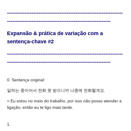
------------------------------------------------------------------
-----------------------------------------------------------
Expansão & prática de variação com a
sentença-chave #2
------------------------------------------------------------------
-----------------------------------------------------------
0. Sentença original:
일하는 중이어서 전화 못 받으니까 나중에 전화할게요.
= Eu estou no meio do trabalho, por isso não posso atender a
ligação, então eu te ligo mais tarde.
1.