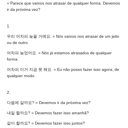
= Parece que vamos nos atrasar de qualquer forma. Devemos
ir da próxima vez?
1.
우리 어차피 늦을 거예요. = Nós vamos nos atrasar de um jeito
ou de outro.
어차피 늦었어요. = Nós já estamos atrasados de qualquer
forma.
어차피 이거 지금 못 해요. = Eu não posso fazer isso agora, de
qualquer modo.
2.
다음에 갈까요? = Devemos ir da próxima vez?
내일 할까요? = Devemos fazer isso amanhã?
같이 할까요? = Devemos fazer isso juntos?