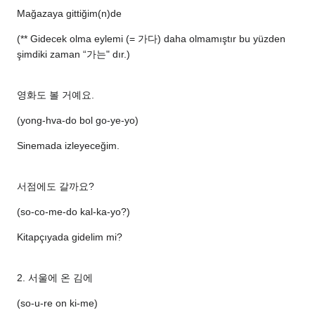
Mağazaya gittiğim(n)de
(** Gidecek olma eylemi (= 가다) daha olmamıştır bu yüzden
şimdiki zaman “가는" dır.)
영화도 볼 거예요.
(yong-hva-do bol go-ye-yo)
Sinemada izleyeceğim.
서점에도 갈까요?
(so-co-me-do kal-ka-yo?)
Kitapçıyada gidelim mi?
2. 서울에 온 김에
(so-u-re on ki-me)