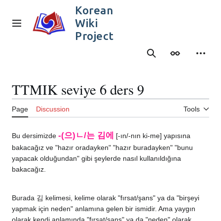
Jump
Korean
to
Wiki
content
Main menu
Project
Search
Appearance
Person
TTMIK seviye 6 ders 9
Page
Discussion
Tools
-(으)ㄴ/는 김에
Bu dersimizde
[-ın/-nın ki-me] yapısına
bakacağız ve "hazır oradayken" "hazır buradayken" "bunu
yapacak olduğundan" gibi şeylerde nasıl kullanıldığına
bakacağız.
Burada 김 kelimesi, kelime olarak "fırsat/şans" ya da "birşeyi
yapmak için neden" anlamına gelen bir ismidir. Ama yaygın
olarak kendi anlamında "fırsat/şans" ya da "neden" olarak