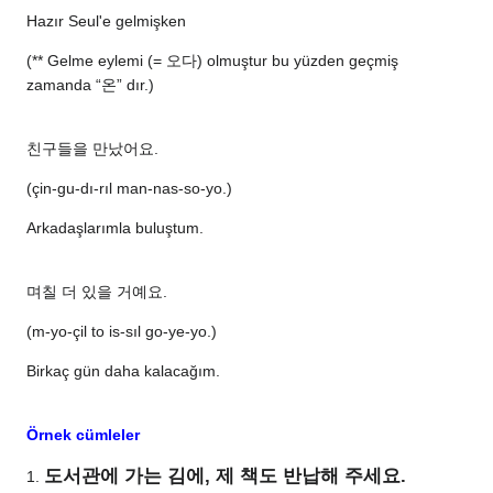
Hazır Seul'e gelmişken
(** Gelme eylemi (= 오다) olmuştur bu yüzden geçmiş
zamanda “온” dır.)
친구들을 만났어요.
(çin-gu-dı-rıl man-nas-so-yo.)
Arkadaşlarımla buluştum.
며칠 더 있을 거예요.
(m-yo-çil to is-sıl go-ye-yo.)
Birkaç gün daha kalacağım.
Örnek cümleler
도서관에 가는 김에, 제 책도 반납해 주세요.
1.