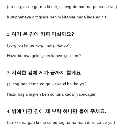
(do-so-gva-ne ga-nın ki-me, ce çeg-do ban-na-pe cu-se-yo.)
Kütüphaneye gittiğinde benim kitaplarımıda iade ediniz.
여기 온 김에 커피 마실까요?
2.
(yo-gi on ki-me ko-pi ma-şil-ka-yo?)
Hazır buraya gelmişken kahve içelim mi?
시작한 김에 제가 끝까지 할게요.
3.
(şi-cag-han ki-me ce-ga kıt-ka-çi hal-ke-yo.)
Hazır başlamışken ben sonuna kadar yapacağım.
밖에 나간 김에 제 부탁 하나만 들어 주세요.
4.
(ba-kke na-gan ki-me ce pu-tag ha-na-man dı-ro cu-se-yo.)