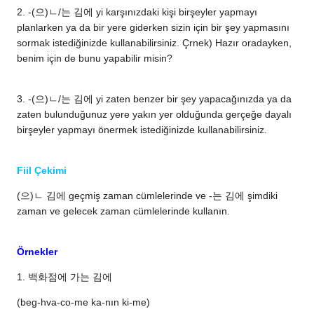
2. -(으)ㄴ/는 김에 yi karşınızdaki kişi birşeyler yapmayı
planlarken ya da bir yere giderken sizin için bir şey yapmasını
sormak istediğinizde kullanabilirsiniz. Çrnek) Hazır oradayken,
benim için de bunu yapabilir misin?
3. -(으)ㄴ/는 김에 yi zaten benzer bir şey yapacağınızda ya da
zaten bulunduğunuz yere yakın yer olduğunda gerçeğe dayalı
birşeyler yapmayı önermek istediğinizde kullanabilirsiniz.
Fiil Çekimi
(으)ㄴ 김에 geçmiş zaman cümlelerinde ve -는 김에 şimdiki
zaman ve gelecek zaman cümlelerinde kullanın.
Örnekler
1. 백화점에 가는 김에
(beg-hva-co-me ka-nın ki-me)