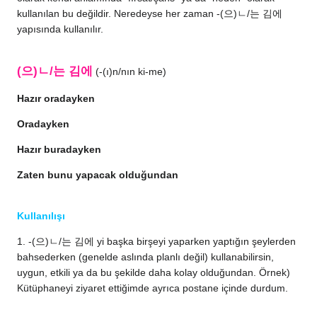
kullanılan bu değildir. Neredeyse her zaman -(으)ㄴ/는 김에
yapısında kullanılır.
(으)ㄴ/는 김에
(-(ı)n/nın ki-me)
Hazır oradayken
Oradayken
Hazır buradayken
Zaten bunu yapacak olduğundan
Kullanılışı
1. -(으)ㄴ/는 김에 yi başka birşeyi yaparken yaptığın şeylerden
bahsederken (genelde aslında planlı değil) kullanabilirsin,
uygun, etkili ya da bu şekilde daha kolay olduğundan. Örnek)
Kütüphaneyi ziyaret ettiğimde ayrıca postane içinde durdum.