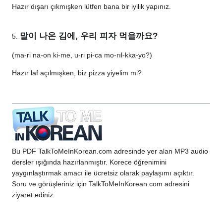
Hazır dışarı çıkmışken lütfen bana bir iyilik yapınız.
말이 나온 김에, 우리 피자 먹을까요?
5.
(ma-ri na-on ki-me, u-ri pi-ca mo-rıl-kka-yo?)
Hazır laf açılmışken, biz pizza yiyelim mi?
Bu PDF TalkToMeInKorean.com adresinde yer alan MP3 audio
dersler ışığında hazırlanmıştır. Korece öğrenimini
yaygınlaştırmak amacı ile ücretsiz olarak paylaşımı açıktır.
Soru ve görüşleriniz için TalkToMeInKorean.com adresini
ziyaret ediniz.