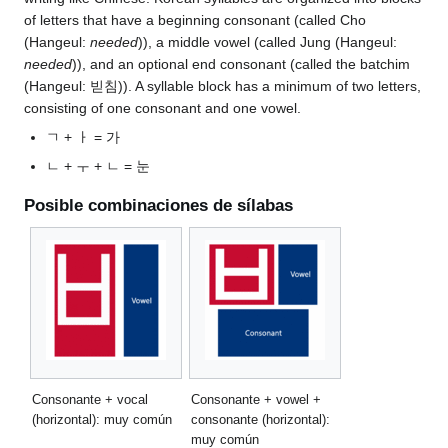
of letters that have a beginning consonant (called Cho
(Hangeul:
needed
)), a middle vowel (called Jung (Hangeul:
needed
)), and an optional end consonant (called the batchim
(Hangeul: 빋침)). A syllable block has a minimum of two letters,
consisting of one consonant and one vowel.
ㄱ + ㅏ = 가
ㄴ + ㅜ + ㄴ = 눈
Posible combinaciones de sílabas
Consonante + vocal
Consonante + vowel +
(horizontal): muy común
consonante (horizontal):
muy común