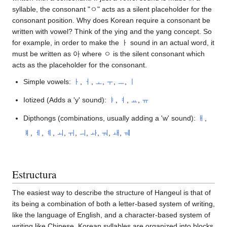
syllable, the consonant "ㅇ" acts as a silent placeholder for the
consonant position. Why does Korean require a consonant be
written with vowel? Think of the ying and the yang concept. So
for example, in order to make the ㅏ sound in an actual word, it
must be written as 아 where ㅇ is the silent consonant which
acts as the placeholder for the consonant.
Simple vowels:
ㅏ
,
ㅓ
,
ㅗ
,
ㅜ
,
ㅡ
,
ㅣ
Iotized (Adds a 'y' sound):
ㅑ
,
ㅕ
,
ㅛ
,
ㅠ
Dipthongs (combinations, usually adding a 'w' sound):
ㅐ
,
ㅒ
,
ㅔ
,
ㅖ
,
ㅚ
,
ㅟ
,
ㅢ
,
ㅘ
,
ㅝ
,
ㅙ
,
ㅞ
Estructura
The easiest way to describe the structure of Hangeul is that of
its being a combination of both a letter-based system of writing,
like the language of English, and a character-based system of
writing like Chinese. Korean syllables are organized into blocks