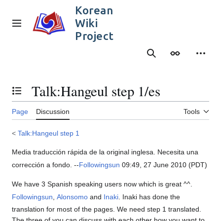
Jump
Korean
to
Wiki
content
Main menu
Project
Search
Appearance
Person
Talk
:
Hangeul step 1/es
Toggle the table of contents
Page
Discussion
Tools
<
Talk:Hangeul step 1
Media traducción rápida de la original inglesa. Necesita una
corrección a fondo. --
Followingsun
09:49, 27 June 2010 (PDT)
We have 3 Spanish speaking users now which is great ^^.
Followingsun
,
Alonsomo
and
Inaki
. Inaki has done the
translation for most of the pages. We need step 1 translated.
The three of you can discuss with each other how you want to