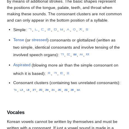
by means of additional strokes. The basic shapes represent
the positions of the tongue, palate, teeth, and throat when
making these sounds. The consonant clusters are not common
and can only appear in the bottom position of a syllable.
Simple:
ㄱ
,
ㄴ
,
ㄷ
,
ㄹ
,
ㅁ
,
ㅂ
,
ㅅ
,
ㅇ
,
ㅈ
,
ㅎ
Tense
(or
stressed
) consonants or glottalized (written as
two simple, identical consonants and involve tensing of the
involved speech organs):
ㄲ
,
ㄸ
,
ㅃ
,
ㅆ
,
ㅉ
Aspirated
(blowing more air than the simple consonant on
which it is based):
ㅊ
,
ㅋ
,
ㅌ
,
ㅍ
Consonant clusters (containing two unrelated consonants):
ㄳ
,
ㄵ
,
ㄶ
,
ㄺ
,
ㄻ
,
ㄼ
,
ㄽ
,
ㄾ
,
ㄿ
,
ㅀ
,
ㅄ
Vocales
Korean vowels cannot be written by themselves and must be
written with a consonant. If just a vowel sound is made in a