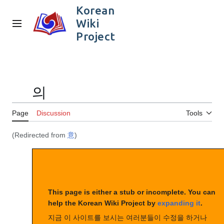
Jump
Korean
to
Wiki
content
Main menu
Project
Search
Person
의
Toggle the table of contents
Page
Discussion
Tools
(Redirected from
意
)
This page is either a stub or incomplete. You can
help the Korean Wiki Project by
expanding it
.
지금 이 사이트를 보시는 여러분들이 수정을 하거나